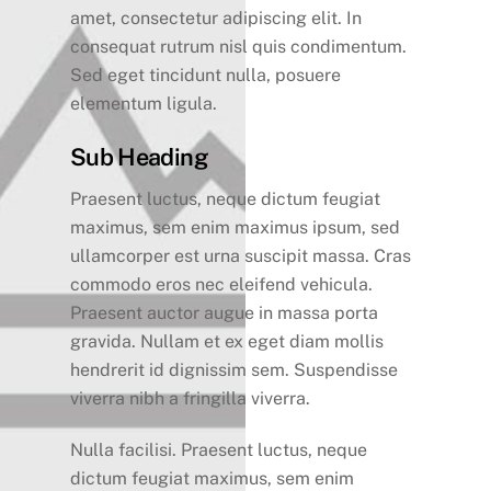
amet, consectetur adipiscing elit. In
consequat rutrum nisl quis condimentum.
Sed eget tincidunt nulla, posuere
elementum ligula.
Sub Heading
Praesent luctus, neque dictum feugiat
maximus, sem enim maximus ipsum, sed
ullamcorper est urna suscipit massa. Cras
commodo eros nec eleifend vehicula.
Praesent auctor augue in massa porta
gravida. Nullam et ex eget diam mollis
hendrerit id dignissim sem. Suspendisse
viverra nibh a fringilla viverra.
Nulla facilisi. Praesent luctus, neque
dictum feugiat maximus, sem enim