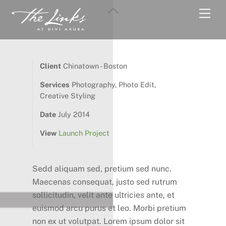
Skip
Back
Men
to
To
content
Top
Client
Chinatown - Boston
Services
Photography, Photo Edit,
Creative Styling
Date
July 2014
View
Launch Project
Sedd aliquam sed, pretium sed nunc.
Maecenas consequat, justo sed rutrum
sollicitudin, velit ante ultricies ante, et
euismod arcu purus et leo. Morbi pretium
non ex ut volutpat. Lorem ipsum dolor sit